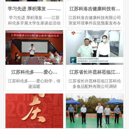
学习先进 厚积薄发 ——江
2023年4月青岛API药用辅
2023年5月日本食品配料展
江苏科洛吉健康科技有限
苏科伦多开展大学生座谈
料配料展
公司突发环境事件应急预
2023年4月青岛API药用辅料配
学习先进 厚积薄发 ——江苏
江苏科洛吉健康科技有限公司
2023年5月日本食品配料展
会活动
案发布令
科伦多开展大学生座谈会活动
料展
突发环境事件应急预案发布令
2023年6月份科伦多CHPI
江苏科伦多——爱心助
江苏省长许昆林莅临江苏
2022年8月广州FIC
学，传递温暖
展会
科伦多食品配料有限公司
江苏科伦多——爱心助学，传
2023年6月份科伦多CHPI展会
江苏省长许昆林莅临江苏科伦
2022年8月广州FIC
调研
递温暖
多食品配料有限公司调研