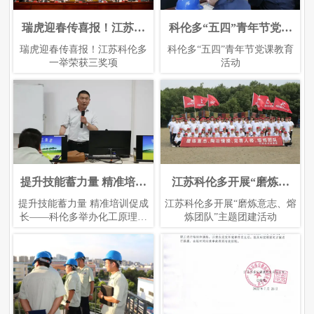
瑞虎迎春传喜报！江苏科
江苏科伦多参加南美原料
科伦多“五四”青年节党课
科伦多参加中国国际化工
伦多一举荣获三奖项
展
展览会——上海
教育活动
瑞虎迎春传喜报！江苏科伦多
江苏科伦多参加南美原料展
科伦多参加中国国际化工展览
科伦多“五四”青年节党课教育
一举荣获三奖项
会——上海
活动
提升技能蓄力量 精准培训
江苏科伦多参加2022年广
2023年3月中国饲料工业展
江苏科伦多开展“磨炼意
促成长——科伦多举办化
州FIC食品添加剂展会
志、熔炼团队”主题团建活
览会
提升技能蓄力量 精准培训促成
江苏科伦多参加2022年广州
2023年3月中国饲料工业展览会
江苏科伦多开展“磨炼意志、熔
工原理培训班
动
长——科伦多举办化工原理培
FIC食品添加剂展会
炼团队”主题团建活动
训班