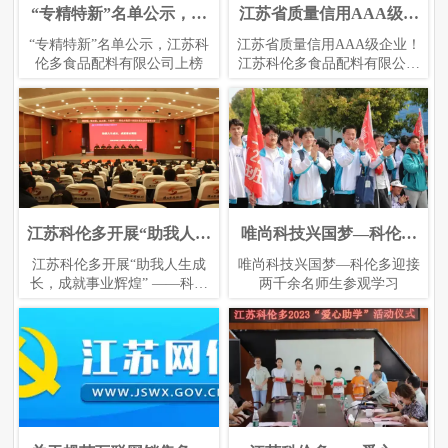
“专精特新”名单公示，江
江苏省质量信用AAA级企
苏科伦多食品配料有限公
业！江苏科伦多食品配料
“专精特新”名单公示，江苏科
江苏省质量信用AAA级企业！
司上榜
有限公司上榜
伦多食品配料有限公司上榜
江苏科伦多食品配料有限公司
上榜
江苏科伦多开展“助我人生
唯尚科技兴国梦—科伦多
成长，成就事业辉煌” ——
迎接两千余名师生参观学
江苏科伦多开展“助我人生成
唯尚科技兴国梦—科伦多迎接
科伦多集团干部团队职业
习
长，成就事业辉煌” ——科伦
两千余名师生参观学习
素养培训主题活动
多集团干部团队职业素养培训
主题活动