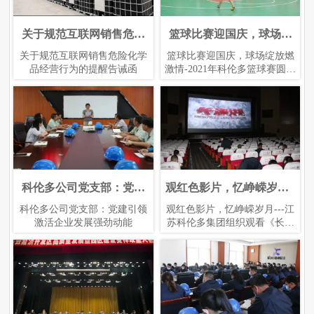
科伦多参加CPHI世界原料
关于规范互联网销售危险
篮球比赛迎国庆，球场绽
科伦多在伊朗食品展
化学品经营行为的提醒告
药展
放燃激情-2021年科伦多篮
科伦多参加CPHI世界原料药展
关于规范互联网销售危险化学
篮球比赛迎国庆，球场绽放燃
科伦多在伊朗食品展
诫函
球赛圆满收官
品经营行为的提醒告诫函
激情-2021年科伦多篮球赛圆满
收官
科伦多公司参加上海FIA生
科伦多公司党支部：党建
观红色影片，忆峥嵘岁月--
7.16-7.18参加美国IFT展
引领激活企业发展强劲动
物发酵展
-江苏科伦多集团组织观看
科伦多公司党支部：党建引领
科伦多公司参加上海FIA生物
观红色影片，忆峥嵘岁月---江
7.16-7.18参加美国IFT展
能
《长津湖》
激活企业发展强劲动能
发酵展
苏科伦多集团组织观看《长津
湖》