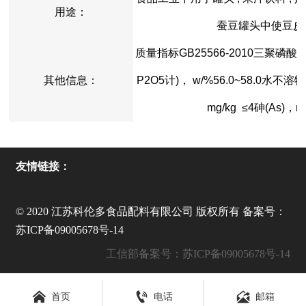
用途：
蚕豆罐头中使豆皮
质量指标GB25566-2010三聚磷酸钠
其他信息：
P2O5计)， w/%56.0~58.0水不溶物
mg/kg ≤4砷(As)，
友情链接：
© 2020 江苏科伦多食品配料有限公司 版权所有 备案号：
苏ICP备09005678号-14
工信部备案号：苏ICP备09005678号-14



首页
电话
邮箱