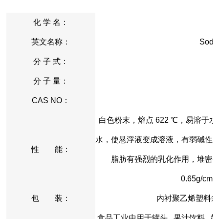
化 学 名：
英文名称：
Sodi
分 子 式：
分 子 量：
CAS NO：
白色粉末，熔点 622 ℃，易溶
水，使悬浮液变成溶液，有弱碱性
性 能：
脂肪有强烈的乳化作用，堆密度通常分为
0.65g/cm
包 装：
内衬聚乙烯塑料袋
食品工业中用于罐头 , 果汁饮料 , 