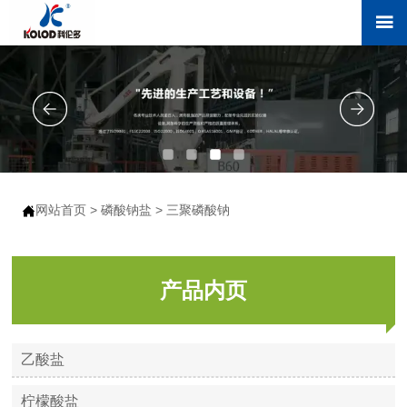

网站首页
>
磷酸钠盐
>
三聚磷酸钠

产品内页
乙酸盐
柠檬酸盐