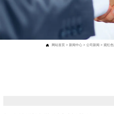
网站首页
>
新闻中心
>
公司新闻
>
观红色
