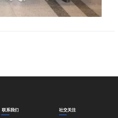
联系我们
社交关注