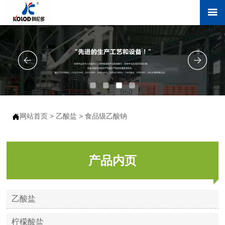

网站首页
>
乙酸盐
>
食品级乙酸钠

产品内页
乙酸盐
柠檬酸盐