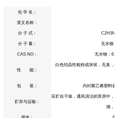
化 学 名：
英文名称：
分 子 式：
C2H3Na
分 子 量：
无水物：8
CAS NO：
无水物：6131
白色结晶性粗粉或块状，无臭，略有
性 能：
包 装：
内衬聚乙烯塑料袋
应贮在干燥，通风清洁的库房中，
贮存与运输：
潮，
用途：
缓