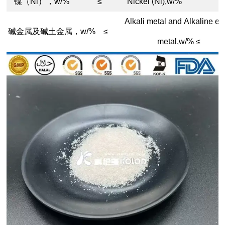
镍（Ni），w/% ≤
Nickel (Ni),w/% 
Alkali metal and Alkaline ea
碱金属及碱土金属，w/% ≤
metal,w/% ≤