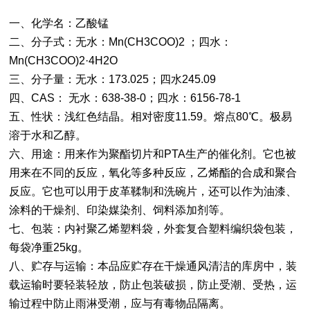
一、化学名：乙酸锰
二、分子式：无水：Mn(CH3COO)2 ；四水：
Mn(CH3COO)2·4H2O
三、分子量：无水：173.025；四水245.09
四、CAS： 无水：638-38-0；四水：6156-78-1
五、性状：浅红色结晶。相对密度11.59。熔点80℃。极易
溶于水和乙醇。
六、用途：用来作为聚酯切片和PTA生产的催化剂。它也被
用来在不同的反应，氧化等多种反应，乙烯酯的合成和聚合
反应。它也可以用于皮革鞣制和洗碗片，还可以作为油漆、
涂料的干燥剂、印染媒染剂、饲料添加剂等。
七、包装：内衬聚乙烯塑料袋，外套复合塑料编织袋包装，
每袋净重25kg。
八、贮存与运输：本品应贮存在干燥通风清洁的库房中，装
载运输时要轻装轻放，防止包装破损，防止受潮、受热，运
输过程中防止雨淋受潮，应与有毒物品隔离。