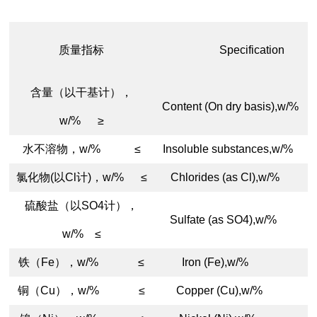
质量指标
Specification
含量（以干基计），
Content (On dry basis),w
w/% ≥
水不溶物，w/% ≤
Insoluble substances,w
氯化物(以Cl计)，w/% ≤
Chlorides (as Cl),w/
硫酸盐（以SO4计），
Sulfate (as SO4),w/
w/% ≤
铁（Fe），w/% ≤
Iron (Fe),w/% 
铜（Cu），w/% ≤
Copper (Cu),w/%