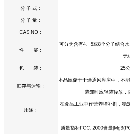
分 子 式：
M
分 子 量：
CAS NO：
可分为含有4、5或8个分子结合水
性 能：
无机
包 装：
25公
本品应储于干燥通风库房中，不能
贮存与运输：
装卸时应轻装轻放，防
在食品工业中作营养增补剂，稳定
用途：
质量指标FCC, 2000含量[Mg3(PO4)