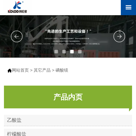

网站首页
>
其它产品
>
磷酸镁

产品内页
乙酸盐
柠檬酸盐