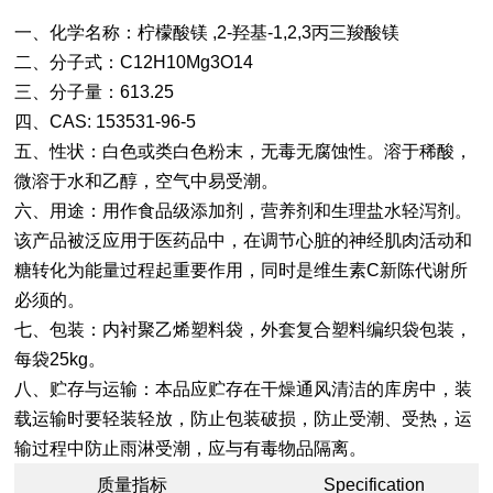
一、化学名称：柠檬酸镁 ,2-羟基-1,2,3丙三羧酸镁
二、分子式：C12H10Mg3O14
三、分子量：613.25
四、CAS: 153531-96-5
五、性状：白色或类白色粉末，无毒无腐蚀性。溶于稀酸，
微溶于水和乙醇，空气中易受潮。
六、用途：用作食品级添加剂，营养剂和生理盐水轻泻剂。
该产品被泛应用于医药品中，在调节心脏的神经肌肉活动和
糖转化为能量过程起重要作用，同时是维生素C新陈代谢所
必须的。
七、包装：内衬聚乙烯塑料袋，外套复合塑料编织袋包装，
每袋25kg。
八、贮存与运输：本品应贮存在干燥通风清洁的库房中，装
载运输时要轻装轻放，防止包装破损，防止受潮、受热，运
输过程中防止雨淋受潮，应与有毒物品隔离。
质量指标
Specification