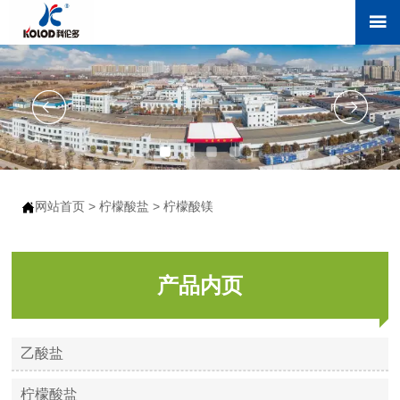

网站首页
>
柠檬酸盐
>
柠檬酸镁

产品内页
乙酸盐
柠檬酸盐