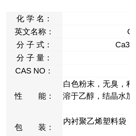
化 学 名：
英文名称：
Ca
分 子 式：
Ca3(
分 子 量：
CAS NO：
白色粉末，无臭，稍
性 能：
溶于乙醇，结晶水加热
内衬聚乙烯塑料袋，
包 装：