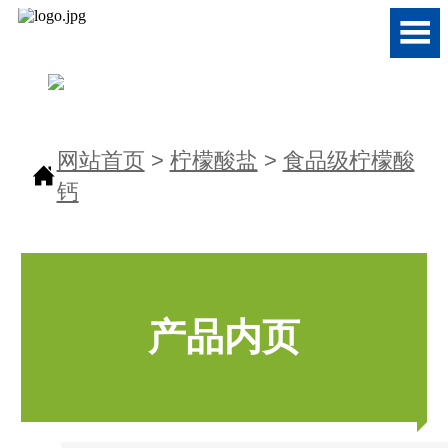

网站首页
>
柠檬酸盐
>
食品级柠檬酸

钙
产品内页