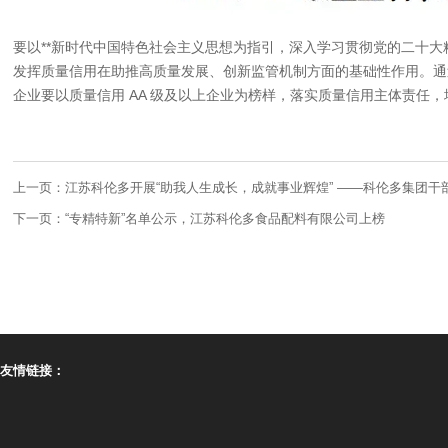
要以**新时代中国特色社会主义思想为指引，深入学习贯彻党的二十
发挥质量信用在助推高质量发展、创新监管机制方面的基础性作用。通
企业要以质量信用 AA 级及以上企业为榜样，落实质量信用主体责任
上一页：
江苏科伦多开展“助我人生成长，成就事业辉煌” ——科伦多集团
下一页：
“专精特新”名单公示，江苏科伦多食品配料有限公司上榜
友情链接：