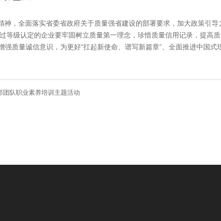
大精神，全面落实省委省政府关于质量强省建设的部署要求，加大政策引导
过等级认定的企业要牢固树立质量第一理念，珍惜质量信用记录，提高质
，增强质量诚信意识，为更好“扛起新使命、谱写新篇章”、全面推进中国
干部团队职业素养培训主题活动